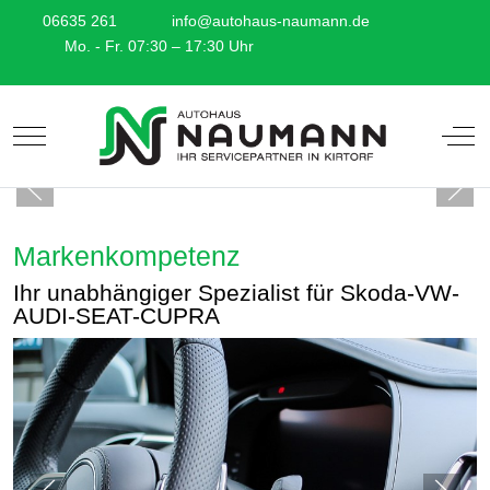
06635 261
info@autohaus-naumann.de
Mo. - Fr. 07:30 – 17:30 Uhr
Mobile Menu Toggle
Off-
Markenkompetenz
Ihr unabhängiger Spezialist für Skoda-VW-
AUDI-SEAT-CUPRA